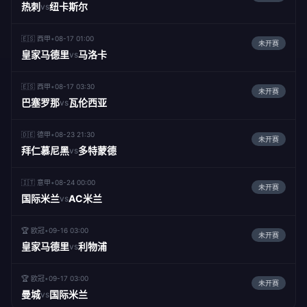
热刺
纽卡斯尔
vs
🇪🇸 西甲
•
08-17 01:00
未开赛
皇家马德里
马洛卡
vs
🇪🇸 西甲
•
08-17 03:30
未开赛
巴塞罗那
瓦伦西亚
vs
🇩🇪 德甲
•
08-23 21:30
未开赛
拜仁慕尼黑
多特蒙德
vs
🇮🇹 意甲
•
08-24 00:00
未开赛
国际米兰
AC米兰
vs
🏆 欧冠
•
09-16 03:00
未开赛
皇家马德里
利物浦
vs
🏆 欧冠
•
09-17 03:00
未开赛
曼城
国际米兰
vs