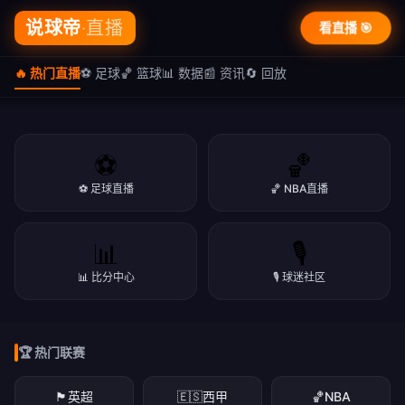
说球帝
·直播
看直播 🎯
🔥 热门直播
⚽ 足球
🏀 篮球
📊 数据
📰 资讯
🔄 回放
⚽
🏀
⚽ 足球直播
🏀 NBA直播
📊
🎙️
💬 球迷聚集地
📊 比分中心
🎙️ 球迷社区
🎙️ 弹幕互动 球迷社区
和百万球迷一起聊球，实时比分，畅谈热点
立即看直播
下载APP
🏆 热门联赛
立即看直播
下载APP
立即看直播
下载APP
🏴󠁧󠁢󠁥󠁮󠁧󠁿
英超
🇪🇸
西甲
🏀
NBA